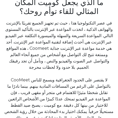
ما الذي يجعل كوميت المكان
المثالي للقاء توأم روحك؟
في عصر التكنولوجيا هذا ، حيث تم تجهيز الجميع تقريبًا بالإنترنت
والهواتف الذكية ، اتخذت المواعدة عبر الإنترنت بالتأكيد المستوى
التالي. المواعدة السريعة والسهلة والميسورة التكلفة عبر الفيديو
عبر الإنترنت هي أحدث إضافة لتقنية المواعدة عبر الإنترنت. أحد
هذه المواقع ، Coomeet هي خدمة مواعدة عبر الإنترنت جذابة
وممتعة تتيح لك التواصل مع أشخاص من جميع أنحاء العالم
والتواصل عبر الصوت والفيديو والنص ، ونأمل أن تجد رفيقك
الحميم. بلا حدود ولا لحظات محرجة.
لا يقتصر على الحدود الجغرافية ويسمح للناس
CooMeet
بالتواصل على الرغم من المسافات المادية بينهم. بينما نادرًا ما
تقابل شخصًا مثيرًا للاهتمام في متجر أو مقهى قريب ، فإن
المواعدة عبر الفيديو تمنحك عددًا كبيرًا من الأشخاص الرائعين
للاختيار من بينها كل دقيقة. مع كوميت ، يصبح صيد القطط
مستحيلًا حرفياً. يمكنك اختيار بدء المحادثة من خلال رؤية الشخص
على الجانب الآخر ثم المتابعة إذا كنت ترغب في ذلك.